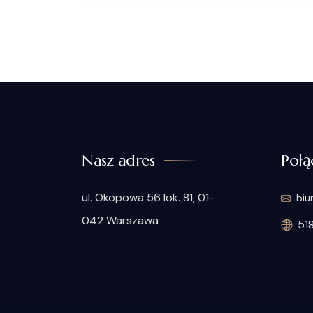
Nasz adres
Połą
ul. Okopowa 56 lok. 81, 01-
biu
042 Warszawa
51